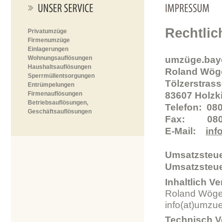
Rechtli
Privatumzüge
Firmenumzüge
Einlagerungen
Wohnungsauflösungen
umzüge.bay
Haushaltsauflösungen
Roland Wög
Sperrmüllentsorgungen
Tölzerstras
Entrümpelungen
Firmenauflösungen
83607 Holzk
Betriebsauflösungen,
Telefon: 08
Geschäftsauflösungen
Fax: 0802
E-Mail:
inf
Umsatzsteue
Umsatzsteue
Inhaltlich V
Roland Wöge
info(at)umzu
Technisch Ve